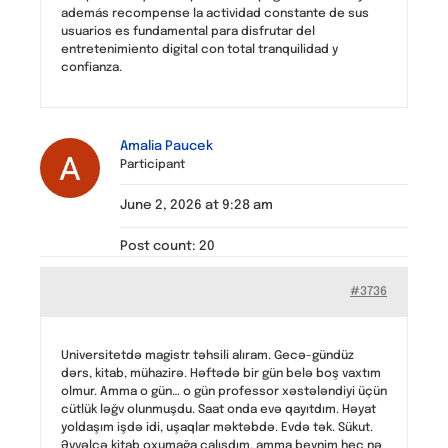
además recompense la actividad constante de sus
usuarios es fundamental para disfrutar del
entretenimiento digital con total tranquilidad y
confianza.
Amalia Paucek
Participant
June 2, 2026 at 9:28 am
Post count: 20
#3736
Universitetdə magistr təhsili alıram. Gecə-gündüz
dərs, kitab, mühazirə. Həftədə bir gün belə boş vaxtım
olmur. Amma o gün… o gün professor xəstələndiyi üçün
cütlük ləğv olunmuşdu. Saat onda evə qayıtdım. Həyat
yoldaşım işdə idi, uşaqlar məktəbdə. Evdə tək. Sükut.
Əvvəlcə kitab oxumağa çalışdım, amma beynim heç nə