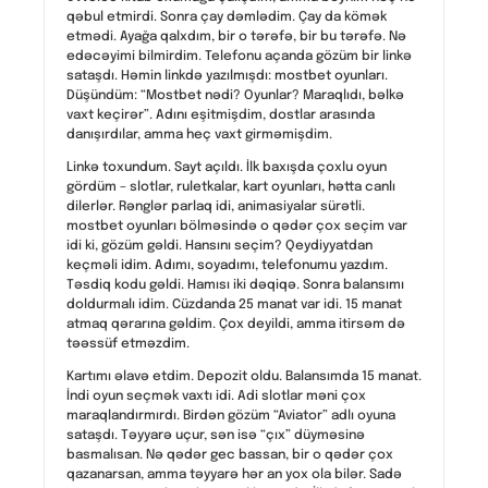
qəbul etmirdi. Sonra çay dəmlədim. Çay da kömək
etmədi. Ayağa qalxdım, bir o tərəfə, bir bu tərəfə. Nə
edəcəyimi bilmirdim. Telefonu açanda gözüm bir linkə
sataşdı. Həmin linkdə yazılmışdı: mostbet oyunları.
Düşündüm: “Mostbet nədi? Oyunlar? Maraqlıdı, bəlkə
vaxt keçirər”. Adını eşitmişdim, dostlar arasında
danışırdılar, amma heç vaxt girməmişdim.
Linkə toxundum. Sayt açıldı. İlk baxışda çoxlu oyun
gördüm – slotlar, ruletkalar, kart oyunları, hətta canlı
dilerlər. Rənglər parlaq idi, animasiyalar sürətli.
mostbet oyunları bölməsində o qədər çox seçim var
idi ki, gözüm gəldi. Hansını seçim? Qeydiyyatdan
keçməli idim. Adımı, soyadımı, telefonumu yazdım.
Təsdiq kodu gəldi. Hamısı iki dəqiqə. Sonra balansımı
doldurmalı idim. Cüzdanda 25 manat var idi. 15 manat
atmaq qərarına gəldim. Çox deyildi, amma itirsəm də
təəssüf etməzdim.
Kartımı əlavə etdim. Depozit oldu. Balansımda 15 manat.
İndi oyun seçmək vaxtı idi. Adi slotlar məni çox
maraqlandırmırdı. Birdən gözüm “Aviator” adlı oyuna
sataşdı. Təyyarə uçur, sən isə “çıx” düyməsinə
basmalısan. Nə qədər gec bassan, bir o qədər çox
qazanarsan, amma təyyarə hər an yox ola bilər. Sadə