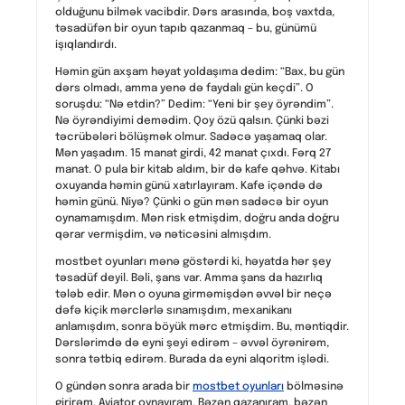
olduğunu bilmək vacibdir. Dərs arasında, boş vaxtda,
təsadüfən bir oyun tapıb qazanmaq – bu, günümü
işıqlandırdı.
Həmin gün axşam həyat yoldaşıma dedim: “Bax, bu gün
dərs olmadı, amma yenə də faydalı gün keçdi”. O
soruşdu: “Nə etdin?” Dedim: “Yeni bir şey öyrəndim”.
Nə öyrəndiyimi demədim. Qoy özü qalsın. Çünki bəzi
təcrübələri bölüşmək olmur. Sadəcə yaşamaq olar.
Mən yaşadım. 15 manat girdi, 42 manat çıxdı. Fərq 27
manat. O pula bir kitab aldım, bir də kafe qəhvə. Kitabı
oxuyanda həmin günü xatırlayıram. Kafe içəndə də
həmin günü. Niyə? Çünki o gün mən sadəcə bir oyun
oynamamışdım. Mən risk etmişdim, doğru anda doğru
qərar vermişdim, və nəticəsini almışdım.
mostbet oyunları mənə göstərdi ki, həyatda hər şey
təsadüf deyil. Bəli, şans var. Amma şans da hazırlıq
tələb edir. Mən o oyuna girməmişdən əvvəl bir neçə
dəfə kiçik mərclərlə sınamışdım, mexanikanı
anlamışdım, sonra böyük mərc etmişdim. Bu, məntiqdir.
Dərslərimdə də eyni şeyi edirəm – əvvəl öyrənirəm,
sonra tətbiq edirəm. Burada da eyni alqoritm işlədi.
O gündən sonra arada bir
mostbet oyunları
bölməsinə
girirəm. Aviator oynayıram. Bəzən qazanıram, bəzən