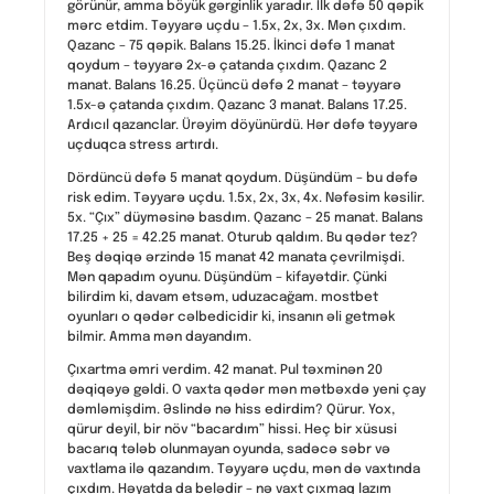
görünür, amma böyük gərginlik yaradır. İlk dəfə 50 qəpik
mərc etdim. Təyyarə uçdu – 1.5x, 2x, 3x. Mən çıxdım.
Qazanc – 75 qəpik. Balans 15.25. İkinci dəfə 1 manat
qoydum – təyyarə 2x-ə çatanda çıxdım. Qazanc 2
manat. Balans 16.25. Üçüncü dəfə 2 manat – təyyarə
1.5x-ə çatanda çıxdım. Qazanc 3 manat. Balans 17.25.
Ardıcıl qazanclar. Ürəyim döyünürdü. Hər dəfə təyyarə
uçduqca stress artırdı.
Dördüncü dəfə 5 manat qoydum. Düşündüm – bu dəfə
risk edim. Təyyarə uçdu. 1.5x, 2x, 3x, 4x. Nəfəsim kəsilir.
5x. “Çıx” düyməsinə basdım. Qazanc – 25 manat. Balans
17.25 + 25 = 42.25 manat. Oturub qaldım. Bu qədər tez?
Beş dəqiqə ərzində 15 manat 42 manata çevrilmişdi.
Mən qapadım oyunu. Düşündüm – kifayətdir. Çünki
bilirdim ki, davam etsəm, uduzacağam. mostbet
oyunları o qədər cəlbedicidir ki, insanın əli getmək
bilmir. Amma mən dayandım.
Çıxartma əmri verdim. 42 manat. Pul təxminən 20
dəqiqəyə gəldi. O vaxta qədər mən mətbəxdə yeni çay
dəmləmişdim. Əslində nə hiss edirdim? Qürur. Yox,
qürur deyil, bir növ “bacardım” hissi. Heç bir xüsusi
bacarıq tələb olunmayan oyunda, sadəcə səbr və
vaxtlama ilə qazandım. Təyyarə uçdu, mən də vaxtında
çıxdım. Həyatda da belədir – nə vaxt çıxmaq lazım