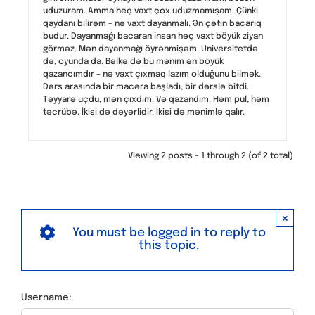
uduzuram. Amma heç vaxt çox uduzmamışam. Çünki
qaydanı bilirəm – nə vaxt dayanmalı. Ən çətin bacarıq
budur. Dayanmağı bacaran insan heç vaxt böyük ziyan
görməz. Mən dayanmağı öyrənmişəm. Universitetdə
də, oyunda da. Bəlkə də bu mənim ən böyük
qazancımdır – nə vaxt çıxmaq lazım olduğunu bilmək.
Dərs arasında bir macəra başladı, bir dərslə bitdi.
Təyyarə uçdu, mən çıxdım. Və qazandım. Həm pul, həm
təcrübə. İkisi də dəyərlidir. İkisi də mənimlə qalır.
Viewing 2 posts - 1 through 2 (of 2 total)
×
You must be logged in to reply to
this topic.
Username: