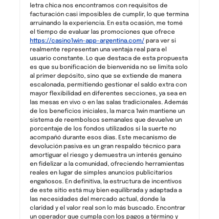
letra chica nos encontramos con requisitos de
facturación casi imposibles de cumplir, lo que termina
arruinando la experiencia. En esta ocasión, me tomé
el tiempo de evaluar las promociones que ofrece
https://casino1win-app-argentina.com/
para ver si
realmente representan una ventaja real para el
usuario constante. Lo que destaca de esta propuesta
es que su bonificación de bienvenida no se limita solo
al primer depósito, sino que se extiende de manera
escalonada, permitiendo gestionar el saldo extra con
mayor flexibilidad en diferentes secciones, ya sea en
las mesas en vivo o en las salas tradicionales. Además
de los beneficios iniciales, la marca 1win mantiene un
sistema de reembolsos semanales que devuelve un
porcentaje de los fondos utilizados si la suerte no
acompañó durante esos días. Este mecanismo de
devolución pasiva es un gran respaldo técnico para
amortiguar el riesgo y demuestra un interés genuino
en fidelizar a la comunidad, ofreciendo herramientas
reales en lugar de simples anuncios publicitarios
engañosos. En definitiva, la estructura de incentivos
de este sitio está muy bien equilibrada y adaptada a
las necesidades del mercado actual, donde la
claridad y el valor real son lo más buscado. Encontrar
un operador que cumpla con los pagos a término y