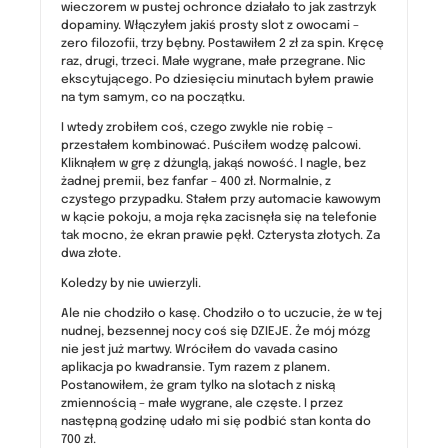
wieczorem w pustej ochronce działało to jak zastrzyk
dopaminy. Włączyłem jakiś prosty slot z owocami –
zero filozofii, trzy bębny. Postawiłem 2 zł za spin. Kręcę
raz, drugi, trzeci. Małe wygrane, małe przegrane. Nic
ekscytującego. Po dziesięciu minutach byłem prawie
na tym samym, co na początku.
I wtedy zrobiłem coś, czego zwykle nie robię –
przestałem kombinować. Puściłem wodzę palcowi.
Kliknąłem w grę z dżunglą, jakąś nowość. I nagle, bez
żadnej premii, bez fanfar – 400 zł. Normalnie, z
czystego przypadku. Stałem przy automacie kawowym
w kącie pokoju, a moja ręka zacisnęła się na telefonie
tak mocno, że ekran prawie pękł. Czterysta złotych. Za
dwa złote.
Koledzy by nie uwierzyli.
Ale nie chodziło o kasę. Chodziło o to uczucie, że w tej
nudnej, bezsennej nocy coś się DZIEJE. Że mój mózg
nie jest już martwy. Wróciłem do vavada casino
aplikacja po kwadransie. Tym razem z planem.
Postanowiłem, że gram tylko na slotach z niską
zmiennością – małe wygrane, ale częste. I przez
następną godzinę udało mi się podbić stan konta do
700 zł.