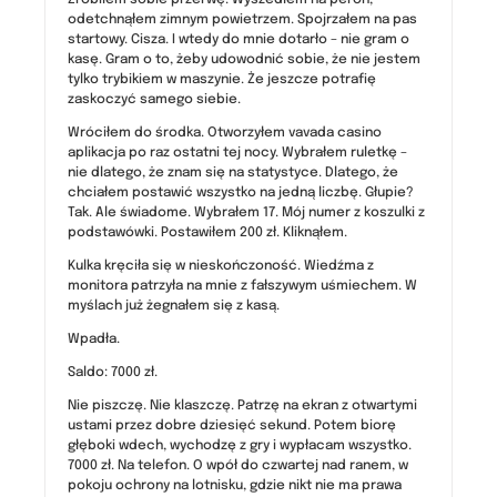
odetchnąłem zimnym powietrzem. Spojrzałem na pas
startowy. Cisza. I wtedy do mnie dotarło – nie gram o
kasę. Gram o to, żeby udowodnić sobie, że nie jestem
tylko trybikiem w maszynie. Że jeszcze potrafię
zaskoczyć samego siebie.
Wróciłem do środka. Otworzyłem vavada casino
aplikacja po raz ostatni tej nocy. Wybrałem ruletkę –
nie dlatego, że znam się na statystyce. Dlatego, że
chciałem postawić wszystko na jedną liczbę. Głupie?
Tak. Ale świadome. Wybrałem 17. Mój numer z koszulki z
podstawówki. Postawiłem 200 zł. Kliknąłem.
Kulka kręciła się w nieskończoność. Wiedźma z
monitora patrzyła na mnie z fałszywym uśmiechem. W
myślach już żegnałem się z kasą.
Wpadła.
Saldo: 7000 zł.
Nie piszczę. Nie klaszczę. Patrzę na ekran z otwartymi
ustami przez dobre dziesięć sekund. Potem biorę
głęboki wdech, wychodzę z gry i wypłacam wszystko.
7000 zł. Na telefon. O wpół do czwartej nad ranem, w
pokoju ochrony na lotnisku, gdzie nikt nie ma prawa