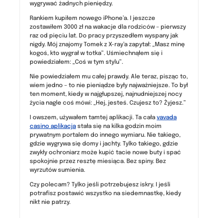
wygrywać żadnych pieniędzy.
Rankiem kupiłem nowego iPhone’a. I jeszcze
zostawiłem 3000 zł na wakacje dla rodziców – pierwszy
raz od pięciu lat. Do pracy przyszedłem wyspany jak
nigdy. Mój znajomy Tomek z X-ray’a zapytał: „Masz minę
kogoś, kto wygrał w totka”. Uśmiechnąłem się i
powiedziałem: „Coś w tym stylu”.
Nie powiedziałem mu całej prawdy. Ale teraz, pisząc to,
wiem jedno – to nie pieniądze były najważniejsze. To był
ten moment, kiedy w najgłupszej, najnudniejszej nocy
życia nagle coś mówi: „Hej, jesteś. Czujesz to? Żyjesz.”
I owszem, używałem tamtej aplikacji. Ta cała
vavada
casino aplikacja
stała się na kilka godzin moim
prywatnym portalem do innego wymiaru. Nie takiego,
gdzie wygrywa się domy i jachty. Tylko takiego, gdzie
zwykły ochroniarz może kupić tacie nowe buty i spać
spokojnie przez resztę miesiąca. Bez spiny. Bez
wyrzutów sumienia.
Czy polecam? Tylko jeśli potrzebujesz iskry. I jeśli
potrafisz postawić wszystko na siedemnastkę, kiedy
nikt nie patrzy.