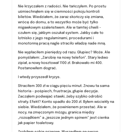
Nie krzyczałem z radości. Nie tańczyłem. Po prostu
uśmiechnąłem się w ciemności pokoju kontroli
biletów. Wiedziałem, że zaraz skończy się zmiana,
wrócę do domu, a to wszystko może być tylko
migawkowym szaleństwem. Ale w tamtej chwili –
czułem się, jakbym oszukał system. Jakby całe to
lotnisko z jego regulaminami, procedurami i
monotonną pracą nagle straciło władzę nade mną.
Nie wypłaciłem pieniędzy od razu. Głupiec? Może. Ale
pomyślałem: „Zarobię na nowy telefon”. Stary ledwo
zipiał, a nowy kosztował 1100 zł. Brakowało mi 400.
Postanowiłem dograć.
I wtedy przyszedł kryzys.
Straciłem 300 zł w ciągu pięciu minut. Znowu ta sama
historia – pośpiech, frustracja, głupie decyzje.
Zacząłem podwajać stawki, żeby szybko odrobić
straty. Efekt? Konto spadło do 200 zł. Byłem wściekły na
siebie. Wiedziałem, że powinienem przestać. Ale w
nocy, na zmęczonym mózgu, granica między
„rozsądkiem” a „jeszcze jednym spinem” jest cienka
jak papier toaletowy.
Zrobiłem sobie przerwę. Wyszedłem na peron,