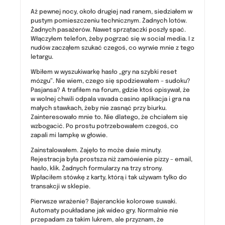
Aż pewnej nocy, około drugiej nad ranem, siedziałem w
pustym pomieszczeniu technicznym. Żadnych lotów.
Żadnych pasażerów. Nawet sprzątaczki poszły spać.
Włączyłem telefon, żeby pogrzać się w social media. I z
nudów zacząłem szukać czegoś, co wyrwie mnie z tego
letargu.
Wbiłem w wyszukiwarkę hasło „gry na szybki reset
mózgu”. Nie wiem, czego się spodziewałem – sudoku?
Pasjansa? A trafiłem na forum, gdzie ktoś opisywał, że
w wolnej chwili odpala vavada casino aplikacja i gra na
małych stawkach, żeby nie zasnąć przy biurku.
Zainteresowało mnie to. Nie dlatego, że chciałem się
wzbogacić. Po prostu potrzebowałem czegoś, co
zapali mi lampkę w głowie.
Zainstalowałem. Zajęło to może dwie minuty.
Rejestracja była prostsza niż zamówienie pizzy – email,
hasło, klik. Żadnych formularzy na trzy strony.
Wpłaciłem stówkę z karty, którą i tak używam tylko do
transakcji w sklepie.
Pierwsze wrażenie? Bajeranckie kolorowe suwaki.
Automaty poukładane jak wideo gry. Normalnie nie
przepadam za takim lukrem, ale przyznam, że