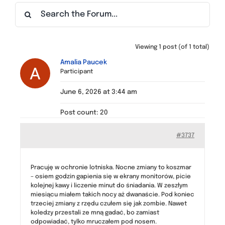
Find a Meeting
Viewing 1 post (of 1 total)
Amalia Paucek
Participant
June 6, 2026 at 3:44 am
Post count: 20
#3737
Pracuję w ochronie lotniska. Nocne zmiany to koszmar
– osiem godzin gapienia się w ekrany monitorów, picie
kolejnej kawy i liczenie minut do śniadania. W zeszłym
miesiącu miałem takich nocy aż dwanaście. Pod koniec
trzeciej zmiany z rzędu czułem się jak zombie. Nawet
koledzy przestali ze mną gadać, bo zamiast
odpowiadać, tylko mruczałem pod nosem.